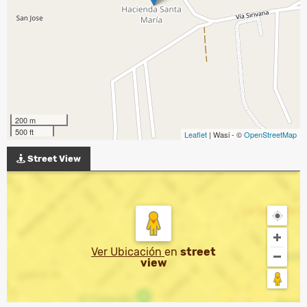
200 m
500 ft
Leaflet
| Wasi - ©
OpenStreetMap
Street View
Ver Ubicación
en
street
view