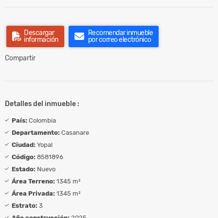
Descargar
Recomendar inmueble
información
por correo electrónico
Compartir
Detalles del inmueble :
País:
Colombia
Departamento:
Casanare
Ciudad:
Yopal
Código:
8581896
Estado:
Nuevo
Área Terreno:
1345 m²
Área Privada:
1345 m²
Estrato:
3
Año construcción:
2025