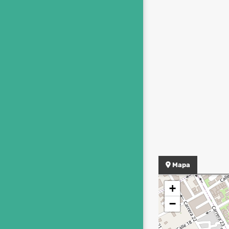
Mapa
+
−