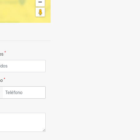
*
dos
*
no
▼