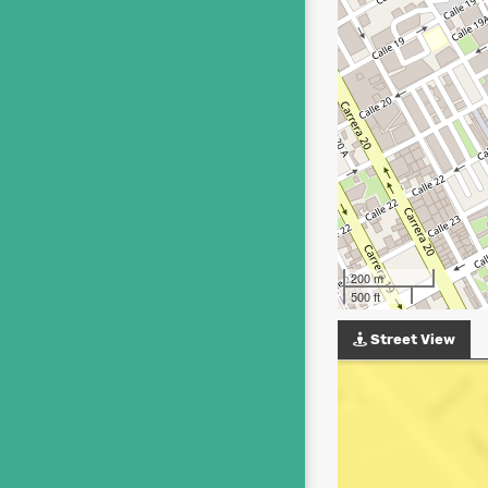
200 m
500 ft
Street View