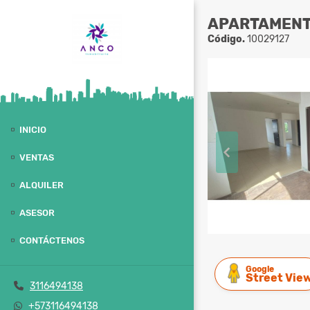
APARTAMEN
Código.
10029127
INICIO
VENTAS
ALQUILER
ASESOR
CONTÁCTENOS
Google
Street Vie
3116494138
+573116494138