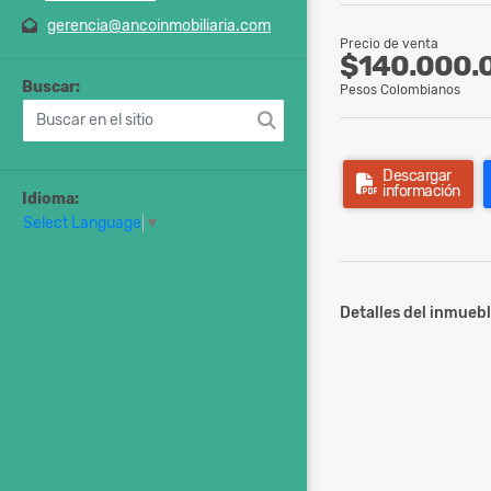
gerencia@ancoinmobiliaria.com
Precio de venta
$140.000.
Buscar:
Pesos Colombianos
Descargar
información
Idioma:
Select Language
▼
Detalles del inmuebl