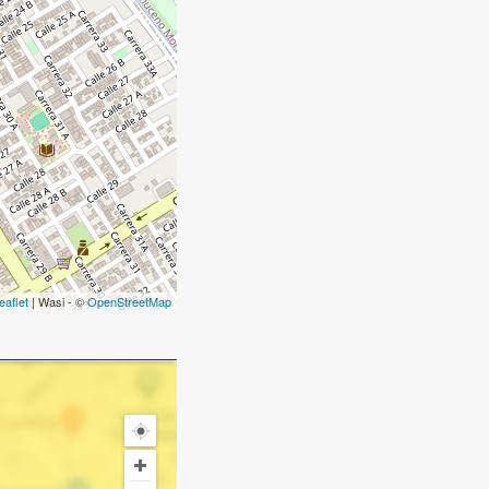
eaflet
| Wasi - ©
OpenStreetMap