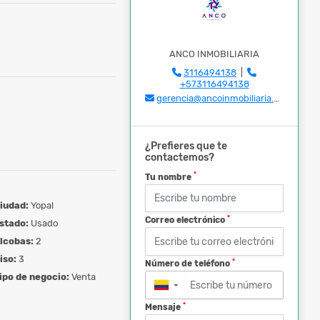
ANCO INMOBILIARIA
3116494138
|
+573116494138
gerencia@ancoinmobiliaria.com
¿Prefieres que te
contactemos?
*
Tu nombre
iudad:
Yopal
*
Correo electrónico
stado:
Usado
lcobas:
2
iso:
3
*
Número de teléfono
ipo de negocio:
Venta
▼
*
Mensaje