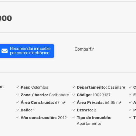
000
Recomendar inmueble
Compartir
por correo electrónico
e :
País:
Colombia
Departamento:
Casanare
C
Zona / barrio:
Caribabare
Código:
10029127
E
Área Construida:
67 m²
Área Privada:
66.85 m²
A
Baño:
1
Estrato:
2
P
Año construcción:
2012
Tipo de inmueble:
T
Apartamento