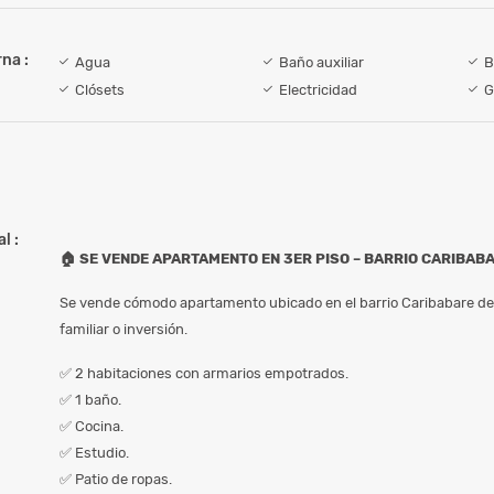
na :
Agua
Baño auxiliar
B
Clósets
Electricidad
G
l :
🏠 SE VENDE APARTAMENTO EN 3ER PISO – BARRIO CARIBAB
Se vende cómodo apartamento ubicado en el barrio Caribabare de Y
familiar o inversión.
✅ 2 habitaciones con armarios empotrados.
✅ 1 baño.
✅ Cocina.
✅ Estudio.
✅ Patio de ropas.