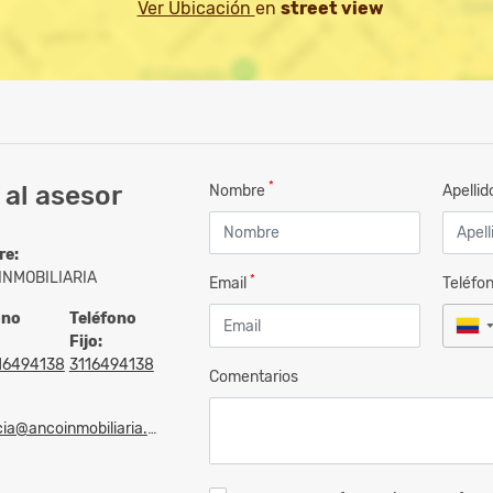
Ver Ubicación
en
street view
*
al asesor
Nombre
Apelli
re:
INMOBILIARIA
*
Email
Teléfo
ono
Teléfono
Fijo:
16494138
3116494138
Comentarios
ia@ancoinmobiliaria.com