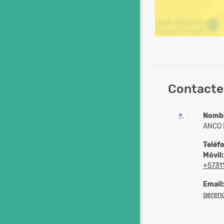
Contacte 
Nomb
ANCO 
Teléf
Móvil:
+5731
Email:
gerenc